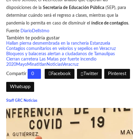
disposiciones de la
Secretaría de
Educación Pública
(SEP), para
determinar cuándo será el regreso a clases, mientras que la
pandemia lo permita en caso de disminuir el
índice de contagios
.
Fuente
DiarioDelIstmo
También te podría gustar
Hallan pierna desmembrada en la ranchería Estanzuela
Contagios comunitarios en velorios y sepelios en Veracruz
Bloqueos y balaceras alertan a ciudadanos de Tamaulipas
Cierran carretera Las Matas por fuerte incendio
2020
Mayo
Minatitlan
Noticias
Veracruz
Compartir
0
Facebook
Twitter
Pinterest
Whatsapp
Staff GRC Noticias