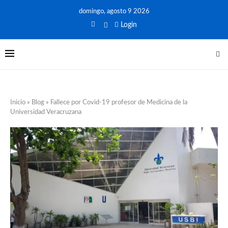
domingo, agosto 9 2026
Login
Inicio
»
Blog
»
Fallece por Covid-19 profesor de Medicina de la
Universidad Veracruzana