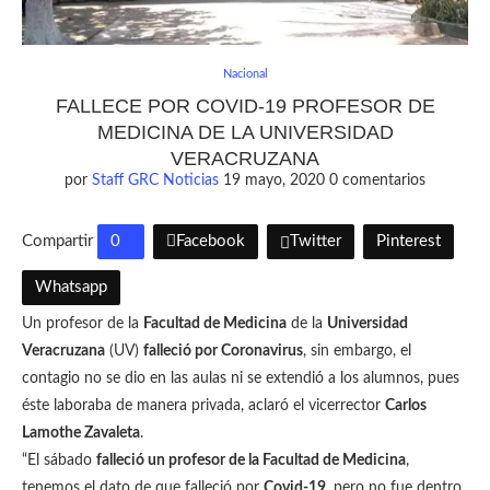
Nacional
FALLECE POR COVID-19 PROFESOR DE
MEDICINA DE LA UNIVERSIDAD
VERACRUZANA
por
Staff GRC Noticias
19 mayo, 2020
0 comentarios
Compartir
0
Facebook
Twitter
Pinterest
Whatsapp
Un profesor de la
Facultad de Medicina
de la
Universidad
Veracruzana
(UV)
falleció por Coronavirus
, sin embargo, el
contagio no se dio en las aulas ni se extendió a los alumnos, pues
éste laboraba de manera privada, aclaró el vicerrector
Carlos
Lamothe Zavaleta
.
“El sábado
falleció un profesor de la Facultad de Medicina
,
tenemos el dato de que falleció por
Covid-19
, pero no fue dentro