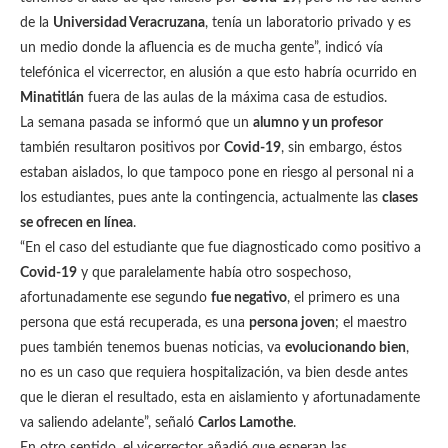
de la
Universidad Veracruzana
, tenía un laboratorio privado y es
un medio donde la afluencia es de mucha gente”, indicó vía
telefónica el vicerrector, en alusión a que esto habría ocurrido en
Minatitlán
fuera de las aulas de la máxima casa de estudios.
La semana pasada se informó que un
alumno y un profesor
también resultaron positivos por
Covid-19
, sin embargo, éstos
estaban aislados, lo que tampoco pone en riesgo al personal ni a
los estudiantes, pues ante la contingencia, actualmente las
clases
se ofrecen en línea
.
“En el caso del estudiante que fue diagnosticado como positivo a
Covid-19
y que paralelamente había otro sospechoso,
afortunadamente ese segundo
fue negativo
, el primero es una
persona que está recuperada, es una
persona joven
; el maestro
pues también tenemos buenas noticias, va
evolucionando bien
,
no es un caso que requiera hospitalización, va bien desde antes
que le dieran el resultado, esta en aislamiento y afortunadamente
va saliendo adelante”, señaló
Carlos Lamothe
.
En otro sentido, el vicerrector añadió que esperan las