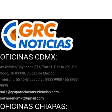
OFICINAS CDMX:
Av. México Coyoacán 371, Torre H Depto 201, Col.
Xoco, CP 03330, Ciudad de México.
Teléfono: 55 1543 5555 / 55 8933 9980 / 55 8933
9979
solis@gruporadiocomunicacion.com
solmorenomkt@gmail.com
OFICINAS CHIAPAS: