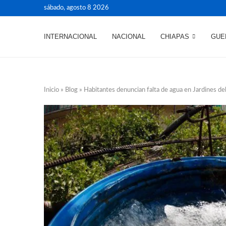
sábado, agosto 8 2026
INTERNACIONAL
NACIONAL
CHIAPAS
GUE
Inicio
»
Blog
»
Habitantes denuncian falta de agua en Jardines del