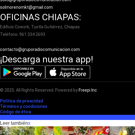
solmorenomkt@gmail.com
OFICINAS CHIAPAS:
Edificio Cowork, Tuxtla Gutiérrez, Chiapas.
Teléfono: 961 334 2693
contacto@gruporadiocomunicacion.com
¡Descarga nuestra app!
© 2025. All Rights Reserved. Powered by
Freepi Inc
Polìtica de privacidad
Términos y condiciones
Código de ética
Leer también
x