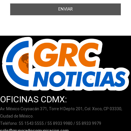
OFICINAS CDMX:
Av. México Coyoacán 371, Torre H Depto 201, Col. Xoco, CP 03330,
Ciudad de México.
Teléfono: 55 1543 5555 / 55 8933 9980 / 55 8933 9979
solis@gruporadiocomunicacion.com