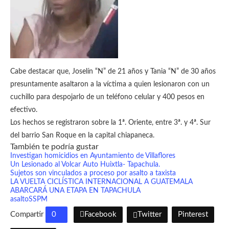
Cabe destacar que, Joselín “N” de 21 años y Tania “N” de 30 años
presuntamente asaltaron a la víctima a quien lesionaron con un
cuchillo para despojarlo de un teléfono celular y 400 pesos en
efectivo.
Los hechos se registraron sobre la 1ª. Oriente, entre 3ª. y 4ª. Sur
del barrio San Roque en la capital chiapaneca.
También te podría gustar
Investigan homicidios en Ayuntamiento de Villaflores
Un Lesionado al Volcar Auto Huixtla- Tapachula.
Sujetos son vinculados a proceso por asalto a taxista
LA VUELTA CICLÍSTICA INTERNACIONAL A GUATEMALA
ABARCARÁ UNA ETAPA EN TAPACHULA
asalto
SSPM
Compartir
0
Facebook
Twitter
Pinterest