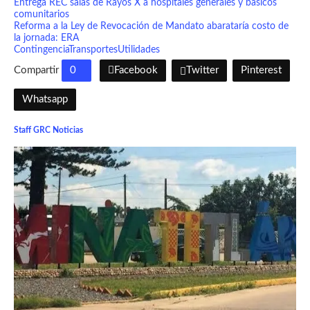
Entrega REC salas de Rayos X a hospitales generales y básicos
comunitarios
Reforma a la Ley de Revocación de Mandato abarataría costo de
la jornada: ERA
Contingencia
Transportes
Utilidades
Compartir
0
Facebook
Twitter
Pinterest
Whatsapp
Staff GRC Noticias