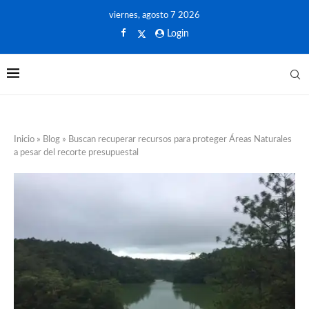
viernes, agosto 7 2026
Login
Inicio
»
Blog
»
Buscan recuperar recursos para proteger Áreas Naturales
a pesar del recorte presupuestal