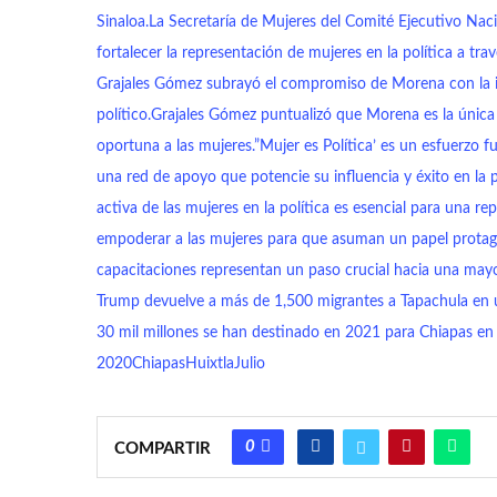
Sinaloa.La Secretaría de Mujeres del Comité Ejecutivo Nac
fortalecer la representación de mujeres en la política a tr
Grajales Gómez subrayó el compromiso de Morena con la i
político.Grajales Gómez puntualizó que Morena es la única f
oportuna a las mujeres.”Mujer es Política’ es un esfuerzo 
una red de apoyo que potencie su influencia y éxito en la p
activa de las mujeres en la política es esencial para una 
empoderar a las mujeres para que asuman un papel protagón
capacitaciones representan un paso crucial hacia una mayor 
Trump devuelve a más de 1,500 migrantes a Tapachula en
30 mil millones se han destinado en 2021 para Chiapas en 
2020
Chiapas
Huixtla
Julio
0
COMPARTIR