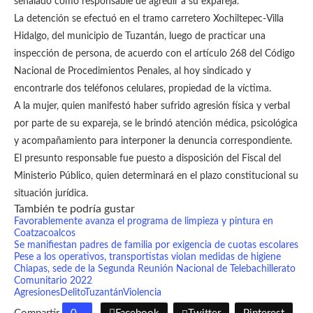
señalado como responsable de agredir a su expareja.
La detención se efectuó en el tramo carretero Xochiltepec-Villa
Hidalgo, del municipio de Tuzantán, luego de practicar una
inspección de persona, de acuerdo con el artículo 268 del Código
Nacional de Procedimientos Penales, al hoy sindicado y
encontrarle dos teléfonos celulares, propiedad de la víctima.
A la mujer, quien manifestó haber sufrido agresión física y verbal
por parte de su expareja, se le brindó atención médica, psicológica
y acompañamiento para interponer la denuncia correspondiente.
El presunto responsable fue puesto a disposición del Fiscal del
Ministerio Público, quien determinará en el plazo constitucional su
situación jurídica.
También te podría gustar
Favorablemente avanza el programa de limpieza y pintura en
Coatzacoalcos
Se manifiestan padres de familia por exigencia de cuotas escolares
Pese a los operativos, transportistas violan medidas de higiene
Chiapas, sede de la Segunda Reunión Nacional de Telebachillerato
Comunitario 2022
Agresiones
Delito
Tuzantán
Violencia
Compartir