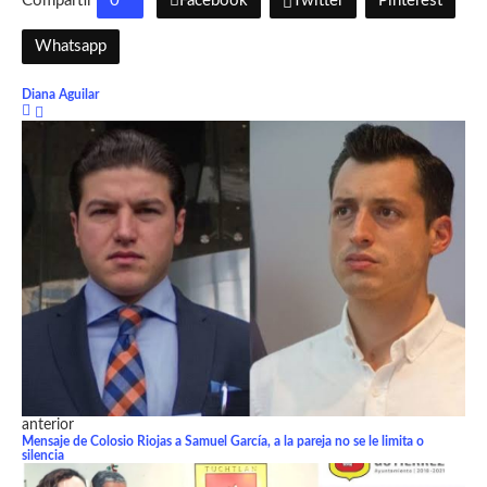
0
Facebook
Twitter
Pinterest
Whatsapp
Diana Aguilar
anterior
Mensaje de Colosio Riojas a Samuel García, a la pareja no se le limita o
silencia