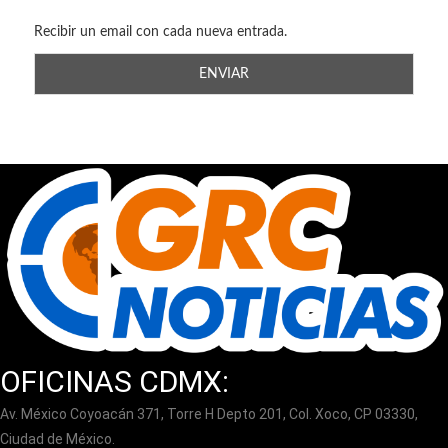
Recibir un email con cada nueva entrada.
OFICINAS CDMX:
Av. México Coyoacán 371, Torre H Depto 201, Col. Xoco, CP 03330,
Ciudad de México.