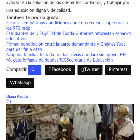
avanzar en la solución de los diferentes conflictos, y trabajar por
una educación digna y de calidad.
También te podría gustar
Escuelas en pésimas condiciones aún con recursos superiores a
los 973 mdp
Estudiantes del CECyT 34 de Tuxtla Gutiérrez reforestan espacios
educativos
Firman conciliación entre la parte demandante y Grajales Yuca
para dar fin a caso
Ninguna familia afectada por las lluvias quedará sin apoyo: REC
Magisterio
Pagos de deudas
REC
Secretaría de Educación
Compartir
0
Facebook
Twitter
Pinterest
Whatsapp
Diana Aguilar