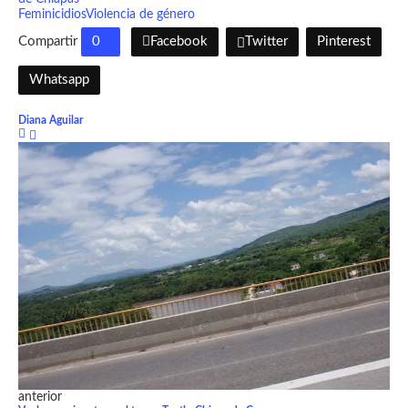
Feminicidios
Violencia de género
Compartir
0
Facebook
Twitter
Pinterest
Whatsapp
Diana Aguilar
anterior