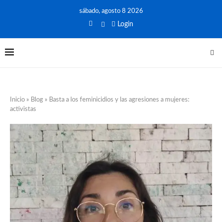
sábado, agosto 8 2026
Login
Inicio
»
Blog
»
Basta a los feminicidios y las agresiones a mujeres:
activistas