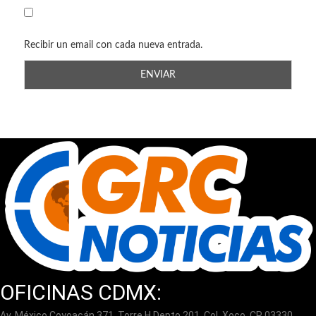
Recibir un email con cada nueva entrada.
OFICINAS CDMX:
Av. México Coyoacán 371, Torre H Depto 201, Col. Xoco, CP 03330,