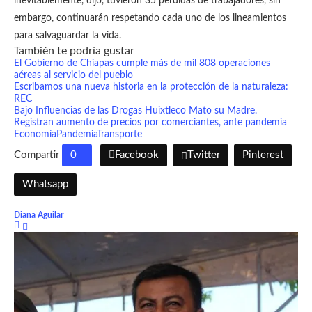
inevitablemente, dijo, tuvieron 35 perdidas de trabajadores, sin
embargo, continuarán respetando cada uno de los lineamientos
para salvaguardar la vida.
También te podría gustar
El Gobierno de Chiapas cumple más de mil 808 operaciones
aéreas al servicio del pueblo
Escribamos una nueva historia en la protección de la naturaleza:
REC
Bajo Influencias de las Drogas Huixtleco Mato su Madre.
Registran aumento de precios por comerciantes, ante pandemia
Economía
Pandemia
Transporte
Compartir
0
Facebook
Twitter
Pinterest
Whatsapp
Diana Aguilar