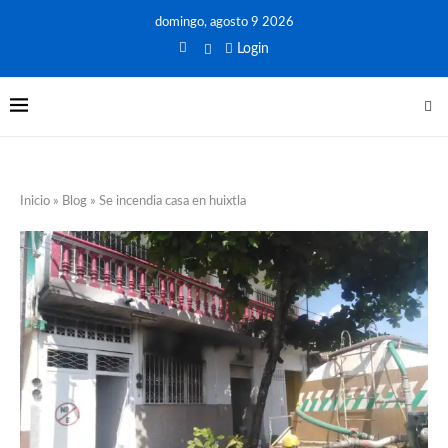
domingo, agosto 9 2026
Login
Inicio
»
Blog
»
Se incendia casa en huixtla