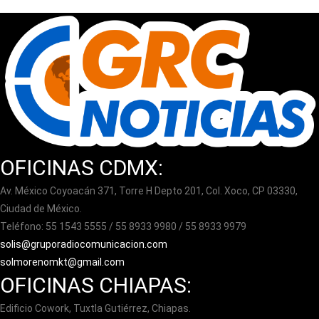
OFICINAS CDMX:
Av. México Coyoacán 371, Torre H Depto 201, Col. Xoco, CP 03330,
Ciudad de México.
Teléfono: 55 1543 5555 / 55 8933 9980 / 55 8933 9979
solis@gruporadiocomunicacion.com
solmorenomkt@gmail.com
OFICINAS CHIAPAS:
Edificio Cowork, Tuxtla Gutiérrez, Chiapas.