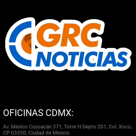
OFICINAS CDMX:
Av. México Coyoacán 371, Torre H Depto 201, Col. Xoco,
CP 03330, Ciudad de México.