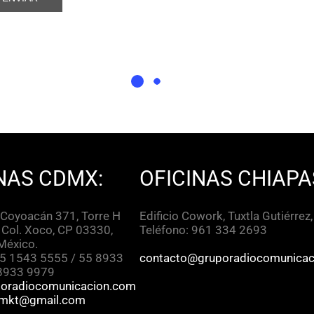
NAS CDMX:
OFICINAS CHIAPA
 Coyoacán 371, Torre H
Edificio Cowork, Tuxtla Gutiérrez
 Col. Xoco, CP 03330,
Teléfono: 961 334 2693
México.
55 1543 5555 / 55 8933
contacto@gruporadiocomunicac
 8933 9979
poradiocomunicacion.com
omkt@gmail.com