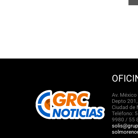
OFICI
Av. México
Depto 201,
Ciudad de 
Teléfono: 
9980 / 55
solis@gru
solmoren