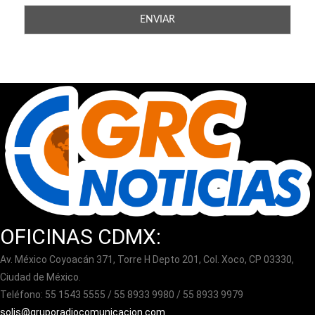
OFICINAS CDMX:
Av. México Coyoacán 371, Torre H Depto 201, Col. Xoco, CP 03330,
Ciudad de México.
Teléfono: 55 1543 5555 / 55 8933 9980 / 55 8933 9979
solis@gruporadiocomunicacion.com