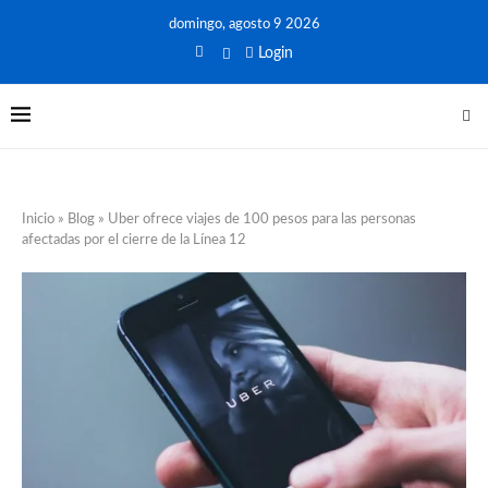
domingo, agosto 9 2026
Login
Inicio
»
Blog
»
Uber ofrece viajes de 100 pesos para las personas
afectadas por el cierre de la Línea 12