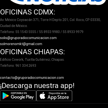
OFICINAS CDMX:
Av. México Coyoacán 371, Torre H Depto 201, Col. Xoco, CP 03330,
Ciudad de México.
Teléfono: 55 1543 5555 / 55 8933 9980 / 55 8933 9979
solis@gruporadiocomunicacion.com
solmorenomkt@gmail.com
OFICINAS CHIAPAS:
Edificio Cowork, Tuxtla Gutiérrez, Chiapas.
Teléfono: 961 334 2693
contacto@gruporadiocomunicacion.com
¡Descarga nuestra app!