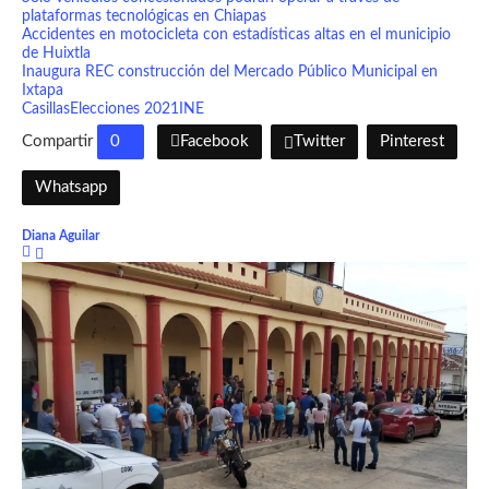
plataformas tecnológicas en Chiapas
Accidentes en motocicleta con estadísticas altas en el municipio
de Huixtla
Inaugura REC construcción del Mercado Público Municipal en
Ixtapa
Casillas
Elecciones 2021
INE
Compartir
0
Facebook
Twitter
Pinterest
Whatsapp
Diana Aguilar