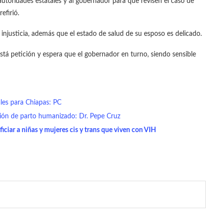
autoridades estatales y al gobernador para que revisen el caso de
efirió.
injusticia, además que el estado de salud de su esposo es delicado.
está petición y espera que el gobernador en turno, siendo sensible
ales para Chiapas: PC
ción de parto humanizado: Dr. Pepe Cruz
ciar a niñas y mujeres cis y trans que viven con VIH