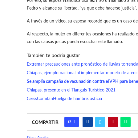
Por ello, su esposa Francisca Gómez hizo un llamado a las 
Pedro y alcance su libertad, “ya que debe hacerse justicia”, r
A través de un video, su esposa recordó que es un caso de 
Al respecto, la mujer en diferentes ocasiones ha realizado 
con las causas justas pueda escuchar este llamado.
También te podría gustar
Extremar precauciones ante pronóstico de lluvias torrenci
Chiapas, ejemplo nacional al implementar modelo de aten
Se amplía campaña de vacunación contra el VPH para benefi
Chiapas, presente en el Tianguis Turístico 2021
Cerss
Comitán
Huelga de hambre
Justicia
0
COMPARTIR
Diana Aguilar