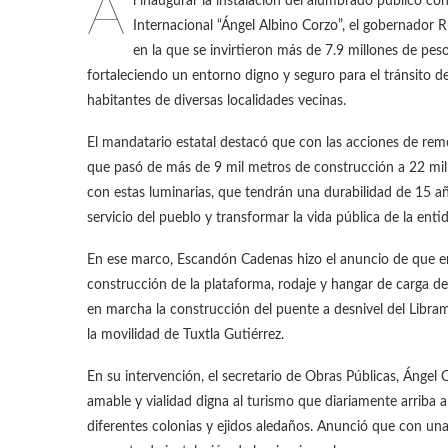
A
l inaugurar la instalación del alumbrado público co
Internacional “Ángel Albino Corzo”, el gobernador 
en la que se invirtieron más de 7.9 millones de pes
fortaleciendo un entorno digno y seguro para el tránsito d
habitantes de diversas localidades vecinas.
El mandatario estatal destacó que con las acciones de remo
que pasó de más de 9 mil metros de construcción a 22 mil 
con estas luminarias, que tendrán una durabilidad de 15 año
servicio del pueblo y transformar la vida pública de la ent
En ese marco, Escandón Cadenas hizo el anuncio de que en 
construcción de la plataforma, rodaje y hangar de carga de 
en marcha la construcción del puente a desnivel del Libram
la movilidad de Tuxtla Gutiérrez.
En su intervención, el secretario de Obras Públicas, Ángel
amable y vialidad digna al turismo que diariamente arriba a
diferentes colonias y ejidos aledaños. Anunció que con un