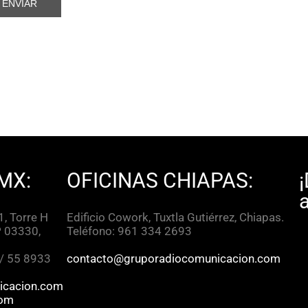
MX:
OFICINAS CHIAPAS:
, Torre H
Edificio Cowork, Tuxtla Gutiérrez, Chiapas.
P 03330,
Teléfono: 961 334 2693
 / 55 8933
contacto@gruporadiocomunicacion.com
icacion.com
com