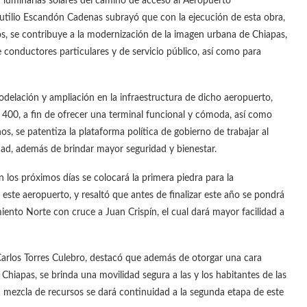
n luminarias solares del camino de acceso al Aeropuerto
Rutilio Escandón Cadenas subrayó que con la ejecución de esta obra,
os, se contribuye a la modernización de la imagen urbana de Chiapas,
e conductores particulares y de servicio público, así como para
delación y ampliación en la infraestructura de dicho aeropuerto,
400, a fin de ofrecer una terminal funcional y cómoda, así como
s, se patentiza la plataforma política de gobierno de trabajar al
idad, además de brindar mayor seguridad y bienestar.
los próximos días se colocará la primera piedra para la
este aeropuerto, y resaltó que antes de finalizar este año se pondrá
iento Norte con cruce a Juan Crispín, el cual dará mayor facilidad a
 Carlos Torres Culebro, destacó que además de otorgar una cara
 Chiapas, se brinda una movilidad segura a las y los habitantes de las
a mezcla de recursos se dará continuidad a la segunda etapa de este