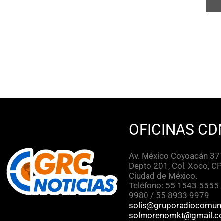
OFICINAS CD
Av. México Coyoacán 371
Depto 201, Col. Xoco, C
Ciudad de México.
Teléfono: 55 1543 5555
9980 / 55 8933 9979
solis@gruporadiocomun
solmorenomkt@gmail.