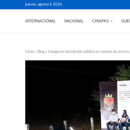
jueves, agosto 6 2026
INTERNACIONAL
NACIONAL
CHIAPAS
GUE
Inicio
»
Blog
»
Inauguran alumbrado público en camino de acceso 