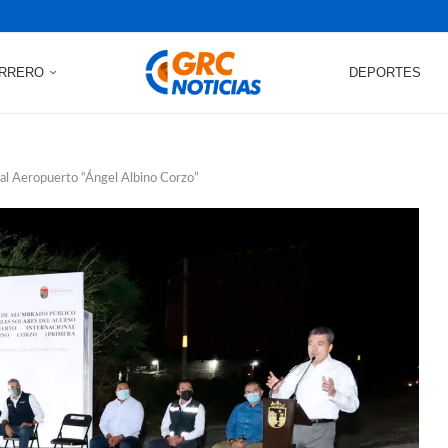
RRERO
DEPORTES
al Aeropuerto “Ángel Albino Corzo”