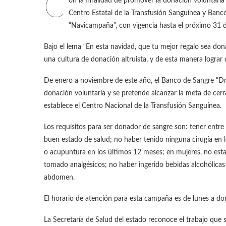
C
on la finalidad de promover la donación voluntaria y
Centro Estatal de la Transfusión Sanguínea y Ban
“Navicampaña”, con vigencia hasta el próximo 31 d
Bajo el lema “En esta navidad, que tu mejor regalo sea don
una cultura de donación altruista, y de esta manera logra
De enero a noviembre de este año, el Banco de Sangre “Dr
donación voluntaria y se pretende alcanzar la meta de cerr
establece el Centro Nacional de la Transfusión Sanguínea.
Los requisitos para ser donador de sangre son: tener entre
buen estado de salud; no haber tenido ninguna cirugía en l
o acupuntura en los últimos 12 meses; en mujeres, no esta
tomado analgésicos; no haber ingerido bebidas alcohólicas 
abdomen.
El horario de atención para esta campaña es de lunes a d
La Secretaría de Salud del estado reconoce el trabajo que 