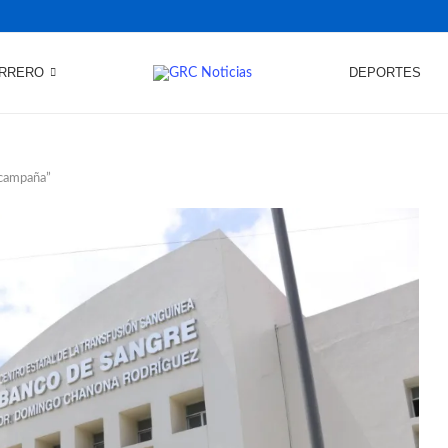
RRERO
DEPORTES
icampaña”