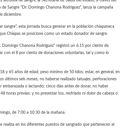
 altruista de sangre, la Secretaría de Salud del estado, a través del
co de Sangre “Dr. Domingo Chanona Rodríguez”, lanza la campaña
e diciembre.
ar sangre”, esta jornada busca generar en la población chiapaneca
r que Chiapas se posicione como un estado donador de sangre.
. Domingo Chanona Rodríguez” registró un 6.15 por ciento de
ar con el 8 por ciento de donaciones voluntarias, tal y como lo
 18 y 65 años de edad; peso mínimo de 50 kilos; estar, en general, en
os últimos seis meses; no haberse realizado tatuajes, perforaciones
r embarazada o lactando; cinco días antes de donar, no haber
48 horas previas; y no presentar tos, resfriado ni dolor de cabeza o
omingo, de 7:00 a 10:30 de la mañana.
se realiza en los diferentes puestos de sangrado que pertenecen al