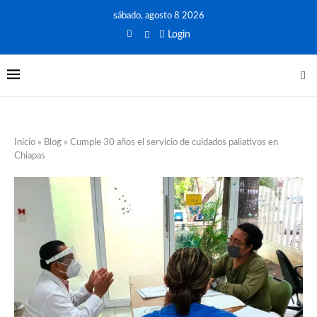
sábado, agosto 8 2026
Login
Inicio
»
Blog
»
Cumple 30 años el servicio de cuidados paliativos en
Chiapas