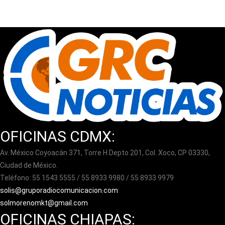
OFICINAS CDMX:
Av. México Coyoacán 371, Torre H Depto 201, Col. Xoco, CP 03330,
Ciudad de México.
Teléfono: 55 1543 5555 / 55 8933 9980 / 55 8933 9979
solis@gruporadiocomunicacion.com
solmorenomkt@gmail.com
OFICINAS CHIAPAS: