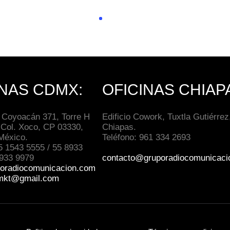
INAS CDMX:
OFICINAS CHIAP
 Coyoacán 371, Torre H
Edificio Cowork, Tuxtla Gutiérrez
 Col. Xoco, CP 03330,
Chiapas.
México.
Teléfono: 961 334 2693
5 1543 5555 / 55 8933
8933 9979
contacto@gruporadiocomunicaci
oradiocomunicacion.com
mkt@gmail.com