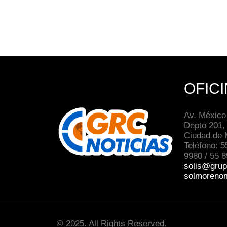
OFIC
Av. México
Depto 201,
Ciudad de 
Teléfono: 5
9980 / 55 
solis@grup
solmoreno
© 2025. All Rights Reserved.