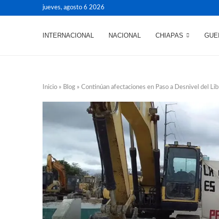
jueves, agosto 6 2026
INTERNACIONAL
NACIONAL
CHIAPAS
GUE
Inicio
»
Blog
»
Continúan afectaciones en Paso a Desnivel del Li