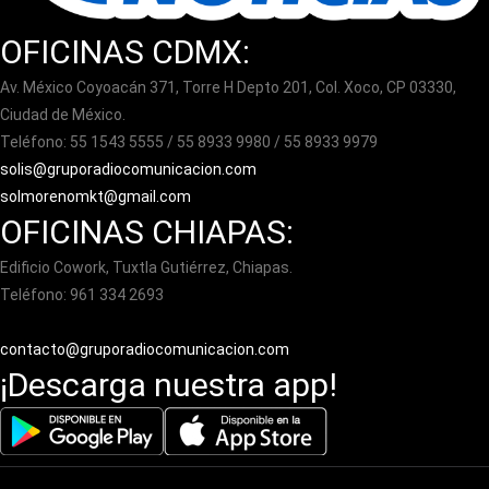
OFICINAS CDMX:
Av. México Coyoacán 371, Torre H Depto 201, Col. Xoco, CP 03330,
Ciudad de México.
Teléfono: 55 1543 5555 / 55 8933 9980 / 55 8933 9979
solis@gruporadiocomunicacion.com
solmorenomkt@gmail.com
OFICINAS CHIAPAS:
Edificio Cowork, Tuxtla Gutiérrez, Chiapas.
Teléfono: 961 334 2693
contacto@gruporadiocomunicacion.com
¡Descarga nuestra app!