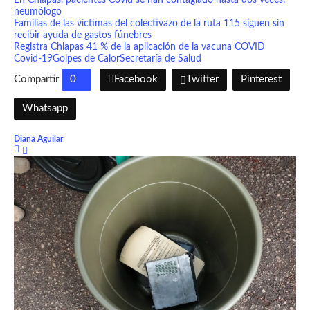
neumólogo
Familias de las víctimas del colectivazo de la ruta 115 siguen sin
recibir ayuda de gastos fúnebres
Registra Chiapas 41 % de la aplicación de la vacuna COVID
Covid-19
Golpes de Calor
Secretaría de Salud
Compartir
0
Facebook
Twitter
Pinterest
Whatsapp
Diana Aguilar