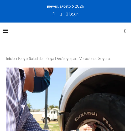
jueves, agosto 6 2026
Login
Inicio
»
Blog
»
Salud despliega Decálogo para Vacaciones Seguras