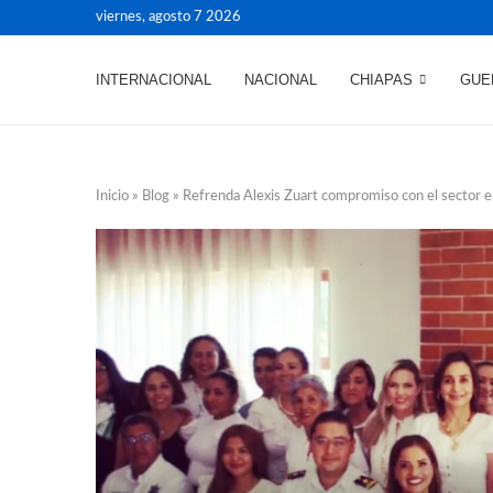
viernes, agosto 7 2026
INTERNACIONAL
NACIONAL
CHIAPAS
GUE
Inicio
»
Blog
»
Refrenda Alexis Zuart compromiso con el sector em