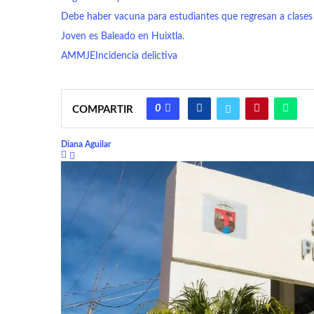
Debe haber vacuna para estudiantes que regresan a clases
Joven es Baleado en Huixtla.
AMMJE
Incidencia delictiva
0
COMPARTIR
Diana Aguilar