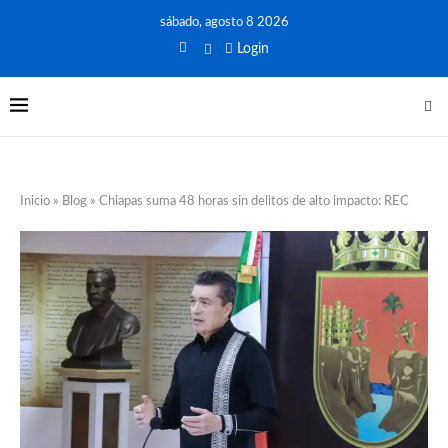
sábado, agosto 8 2026
Login
Inicio
»
Blog
»
Chiapas suma 48 horas sin delitos de alto impacto: REC