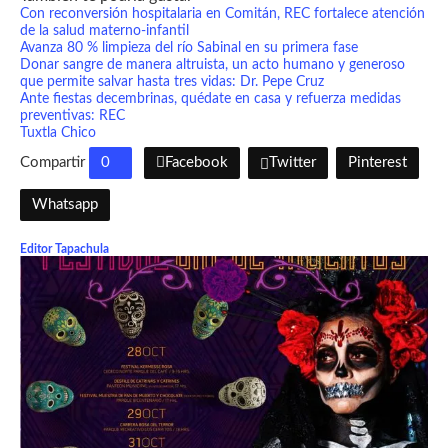
Con reconversión hospitalaria en Comitán, REC fortalece atención
de la salud materno-infantil
Avanza 80 % limpieza del río Sabinal en su primera fase
Donar sangre de manera altruista, un acto humano y generoso
que permite salvar hasta tres vidas: Dr. Pepe Cruz
Ante fiestas decembrinas, quédate en casa y refuerza medidas
preventivas: REC
Tuxtla Chico
Compartir
0
Facebook
Twitter
Pinterest
Whatsapp
Editor Tapachula