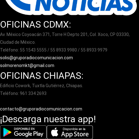
OFICINAS CDMX:
Av. México Coyoacán 371, Torre H Depto 201, Col. Xoco, CP 03330,
Ciudad de México.
Teléfono: 55 1543 5555 / 55 8933 9980 / 55 8933 9979
solis@gruporadiocomunicacion.com
solmorenomkt@gmail.com
OFICINAS CHIAPAS:
Edificio Cowork, Tuxtla Gutiérrez, Chiapas.
Teléfono: 961 334 2693
contacto@gruporadiocomunicacion.com
¡Descarga nuestra app!