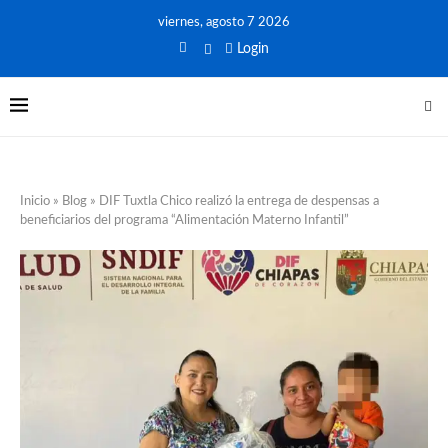
viernes, agosto 7 2026
Login
Inicio
»
Blog
»
DIF Tuxtla Chico realizó la entrega de despensas a
beneficiarios del programa “Alimentación Materno Infantil”