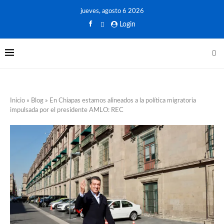
jueves, agosto 6 2026
Login
Inicio
»
Blog
»
En Chiapas estamos alineados a la política migratoria
impulsada por el presidente AMLO: REC