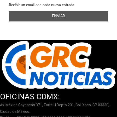
Recibir un email con cada nueva entrada.
OFICINAS CDMX:
Av. México Coyoacán 371, Torre H Depto 201, Col. Xoco, CP 03330,
Ciudad de México.