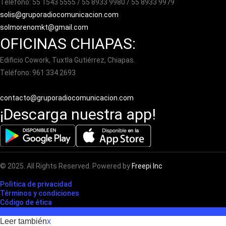
Teléfono: 55 1543 5555 / 55 8933 9980 / 55 8933 9979
solis@gruporadiocomunicacion.com
solmorenomkt@gmail.com
OFICINAS CHIAPAS:
Edificio Cowork, Tuxtla Gutiérrez, Chiapas.
Teléfono: 961 334 2693
contacto@gruporadiocomunicacion.com
¡Descarga nuestra app!
© 2025. All Rights Reserved. Powered by
Freepi Inc
Polìtica de privacidad
Términos y condiciones
Código de ética
Leer también
x