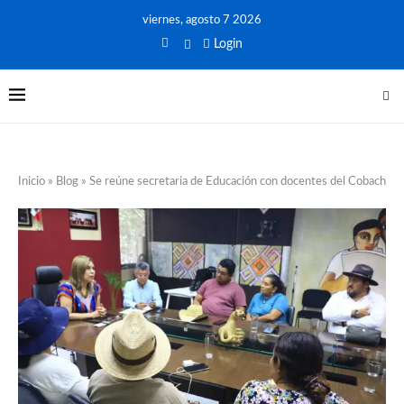
viernes, agosto 7 2026
Login
Inicio
»
Blog
»
Se reúne secretaria de Educación con docentes del Cobach