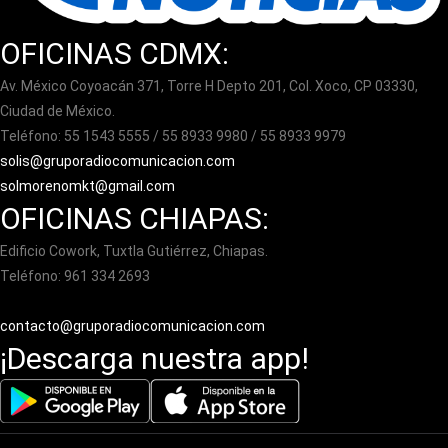
OFICINAS CDMX:
Av. México Coyoacán 371, Torre H Depto 201, Col. Xoco, CP 03330,
Ciudad de México.
Teléfono: 55 1543 5555 / 55 8933 9980 / 55 8933 9979
solis@gruporadiocomunicacion.com
solmorenomkt@gmail.com
OFICINAS CHIAPAS:
Edificio Cowork, Tuxtla Gutiérrez, Chiapas.
Teléfono: 961 334 2693
contacto@gruporadiocomunicacion.com
¡Descarga nuestra app!