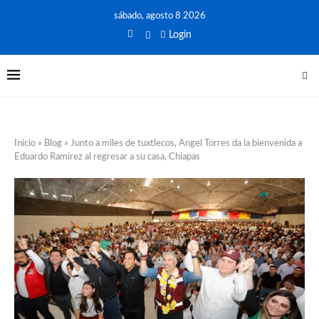
sábado, agosto 8 2026
Login
Inicio
»
Blog
»
Junto a miles de tuxtlecos, Angel Torres da la bienvenida a
Eduardo Ramírez al regresar a su casa, Chiapas