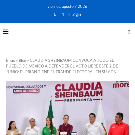
viernes, agosto 7 2026
Login
Inicio
»
Blog
»
CLAUDIA SHEINBAUM CONVOCA A TODO EL
PUEBLO DE MÉXICO A DEFENDER EL VOTO LIBRE ESTE 2 DE
JUNIO: EL PRIAN TIENE EL FRAUDE ELECTORAL EN SU ADN