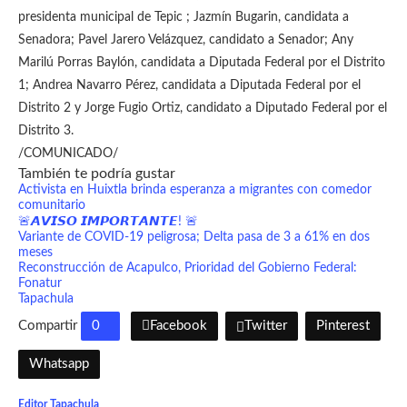
presidenta municipal de Tepic ; Jazmín Bugarin, candidata a
Senadora; Pavel Jarero Velázquez, candidato a Senador; Any
Marilú Porras Baylón, candidata a Diputada Federal por el Distrito
1; Andrea Navarro Pérez, candidata a Diputada Federal por el
Distrito 2 y Jorge Fugio Ortiz, candidato a Diputado Federal por el
Distrito 3.
/COMUNICADO/
También te podría gustar
Activista en Huixtla brinda esperanza a migrantes con comedor
comunitario
🚨𝘼𝙑𝙄𝙎𝙊 𝙄𝙈𝙋𝙊𝙍𝙏𝘼𝙉𝙏𝙀! 🚨
Variante de COVID-19 peligrosa; Delta pasa de 3 a 61% en dos
meses
Reconstrucción de Acapulco, Prioridad del Gobierno Federal:
Fonatur
Tapachula
Compartir
0
Facebook
Twitter
Pinterest
Whatsapp
Editor Tapachula