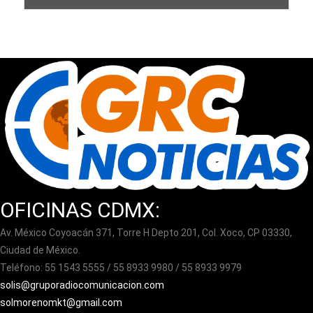
OFICINAS CDMX:
Av. México Coyoacán 371, Torre H Depto 201, Col. Xoco, CP 03330,
Ciudad de México.
Teléfono: 55 1543 5555 / 55 8933 9980 / 55 8933 9979
solis@gruporadiocomunicacion.com
solmorenomkt@gmail.com