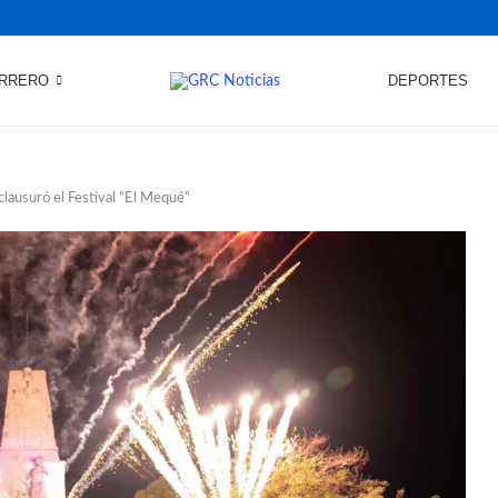
RRERO
DEPORTES
clausuró el Festival “El Mequé”