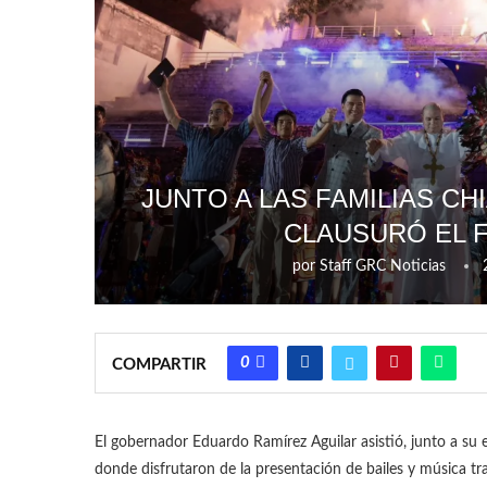
JUNTO A LAS FAMILIAS C
CLAUSURÓ EL F
por
Staff GRC Noticias
0
COMPARTIR
El gobernador Eduardo Ramírez Aguilar asistió, junto a su e
donde disfrutaron de la presentación de bailes y música tra