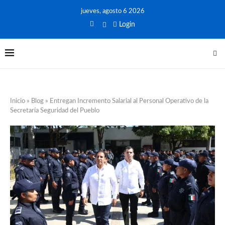
jueves, agosto 6 2026
Login
Inicio
»
Blog
»
Entregan Incremento Salarial al Personal Operativo de la
Secretaría Seguridad del Pueblo