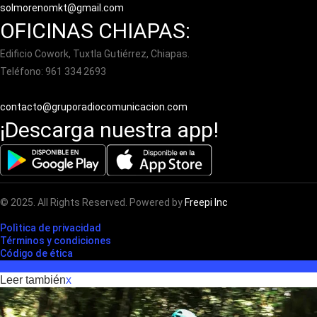
solmorenomkt@gmail.com
OFICINAS CHIAPAS:
Edificio Cowork, Tuxtla Gutiérrez, Chiapas.
Teléfono: 961 334 2693
contacto@gruporadiocomunicacion.com
¡Descarga nuestra app!
© 2025. All Rights Reserved. Powered by
Freepi Inc
Polìtica de privacidad
Términos y condiciones
Código de ética
Leer también
x