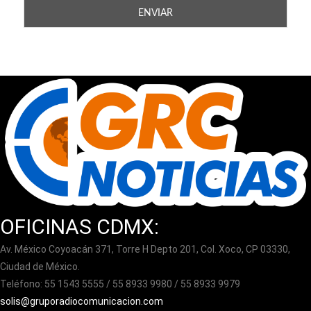
OFICINAS CDMX:
Av. México Coyoacán 371, Torre H Depto 201, Col. Xoco, CP 03330,
Ciudad de México.
Teléfono: 55 1543 5555 / 55 8933 9980 / 55 8933 9979
solis@gruporadiocomunicacion.com