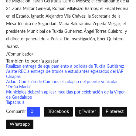
de Migración, Farah Gertrudiz Cerdio Moisés; el comandante de la
31 Zona Militar General, Román Villalvazo Barrios; el Fiscal Federal
en el Estado, Ignacio Alejandro Vila Chávez; la Secretaria de la
Mesa Técnica de Seguridad, María Baldramina Zepeda Melgar; el
presidente Municipal de Tuxtla Gutiérrez, Ángel Torres Culebro; y
el director general de la Policía De Investigación, Eber Quintero
Juárez.
/Comunicado/
También te podría gustar
Realizan entrega de equipamiento a policías de Tuxtla Gutiérrez
Asiste REC a entrega de títulos a estudiantes egresados del IAP
Chiapas
Aclara Comisión de Caminos el colapso del puente vehicular
“Doña María”
Municipios deberán aplicar medidas por celebración de la Virgen
de Guadalupe
Tapachula
Compartir
0
Facebook
Twitter
Pinterest
Whatsapp