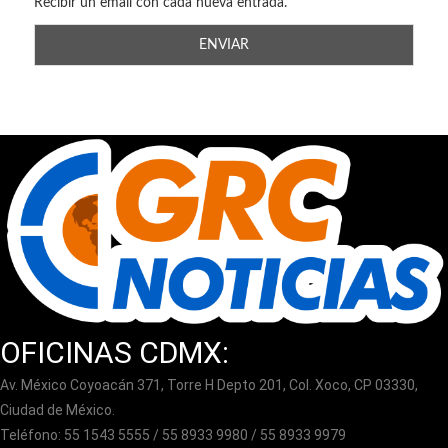
Recibir un email con cada nueva entrada.
OFICINAS CDMX:
Av. México Coyoacán 371, Torre H Depto 201, Col. Xoco, CP 03330,
Ciudad de México.
Teléfono: 55 1543 5555 / 55 8933 9980 / 55 8933 9979