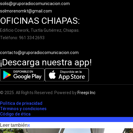
solis@gruporadiocomunicacion.com
solmorenomkt@gmail.com
OFICINAS CHIAPAS:
Edificio Cowork, Tuxtla Gutiérrez, Chiapas.
Teléfono: 961 334 2693
contacto@gruporadiocomunicacion.com
¡Descarga nuestra app!
© 2025. All Rights Reserved. Powered by
Freepi Inc
Polìtica de privacidad
Términos y condiciones
Código de ética
Leer también
x