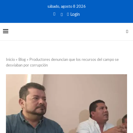
sábado, agosto 8 2026
Login
Inicio
»
Blog
»
Productores denuncian que los recursos del campo se
desviaban por corrupción