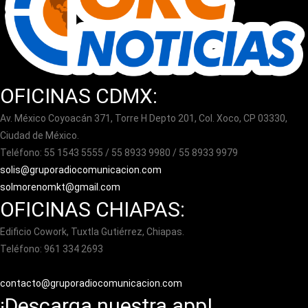
OFICINAS CDMX:
Av. México Coyoacán 371, Torre H Depto 201, Col. Xoco, CP 03330,
Ciudad de México.
Teléfono: 55 1543 5555 / 55 8933 9980 / 55 8933 9979
solis@gruporadiocomunicacion.com
solmorenomkt@gmail.com
OFICINAS CHIAPAS:
Edificio Cowork, Tuxtla Gutiérrez, Chiapas.
Teléfono: 961 334 2693
contacto@gruporadiocomunicacion.com
¡Descarga nuestra app!