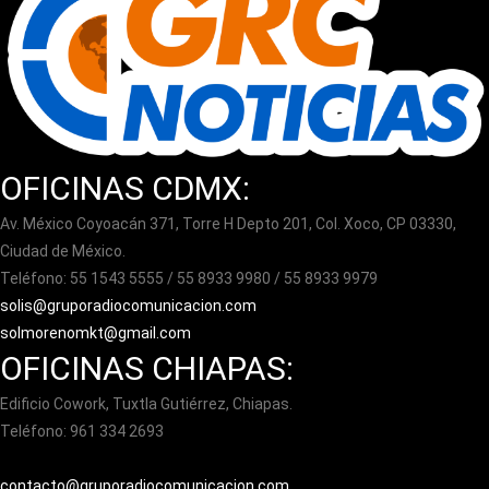
OFICINAS CDMX:
Av. México Coyoacán 371, Torre H Depto 201, Col. Xoco, CP 03330,
Ciudad de México.
Teléfono: 55 1543 5555 / 55 8933 9980 / 55 8933 9979
solis@gruporadiocomunicacion.com
solmorenomkt@gmail.com
OFICINAS CHIAPAS:
Edificio Cowork, Tuxtla Gutiérrez, Chiapas.
Teléfono: 961 334 2693
contacto@gruporadiocomunicacion.com