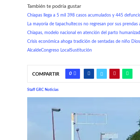
También te podría gustar
Chiapas llega a 5 mil 398 casos acumulados y 445 defunc
La mayoría de tapachultecos no regresan por sus prendas 
Chiapas, modelo nacional en atención del parto humaniza
Crisis económica ahoga tradición de sentadas de niño Dios
Alcalde
Congreso Local
Sustitución
0
COMPARTIR
Staff GRC Noticias