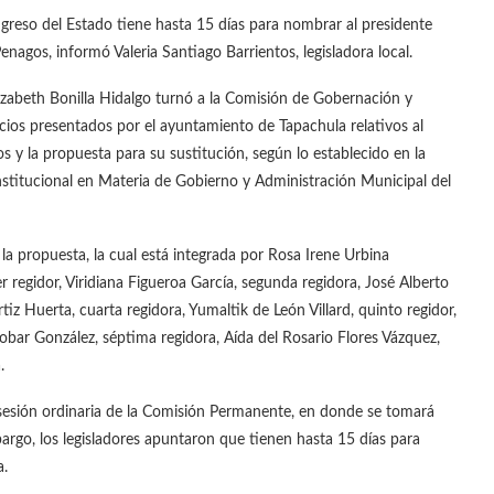
greso del Estado tiene hasta 15 días para nombrar al presidente
nagos, informó Valeria Santiago Barrientos, legisladora local.
izabeth Bonilla Hidalgo turnó a la Comisión de Gobernación y
cios presentados por el ayuntamiento de Tapachula relativos al
s y la propuesta para su sustitución, según lo establecido en la
nstitucional en Materia de Gobierno y Administración Municipal del
a propuesta, la cual está integrada por Rosa Irene Urbina
 regidor, Viridiana Figueroa García, segunda regidora, José Alberto
tiz Huerta, cuarta regidora, Yumaltik de León Villard, quinto regidor,
obar González, séptima regidora, Aída del Rosario Flores Vázquez,
.
a sesión ordinaria de la Comisión Permanente, en donde se tomará
argo, los legisladores apuntaron que tienen hasta 15 días para
a.