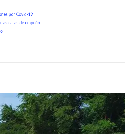
iones por Covid-19
a las casas de empeño
do