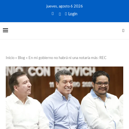
jueves, agosto 6 2026
Login
Inicio
»
Blog
»
En mi gobierno no habrá ni una notaría más: REC