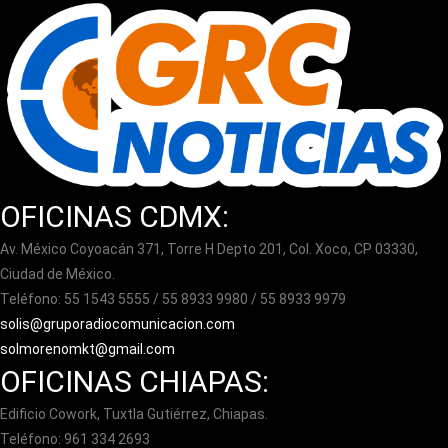
OFICINAS CDMX:
Av. México Coyoacán 371, Torre H Depto 201, Col. Xoco, CP 03330,
Ciudad de México.
Teléfono: 55 1543 5555 / 55 8933 9980 / 55 8933 9979
solis@gruporadiocomunicacion.com
solmorenomkt@gmail.com
OFICINAS CHIAPAS:
Edificio Cowork, Tuxtla Gutiérrez, Chiapas.
Teléfono: 961 334 2693