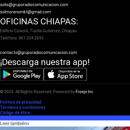
solis@gruporadiocomunicacion.com
solmorenomkt@gmail.com
OFICINAS CHIAPAS:
Edificio Cowork, Tuxtla Gutiérrez, Chiapas.
Teléfono: 961 334 2693
contacto@gruporadiocomunicacion.com
¡Descarga nuestra app!
© 2025. All Rights Reserved. Powered by
Freepi Inc
Polìtica de privacidad
Términos y condiciones
Código de ética
Leer también
x