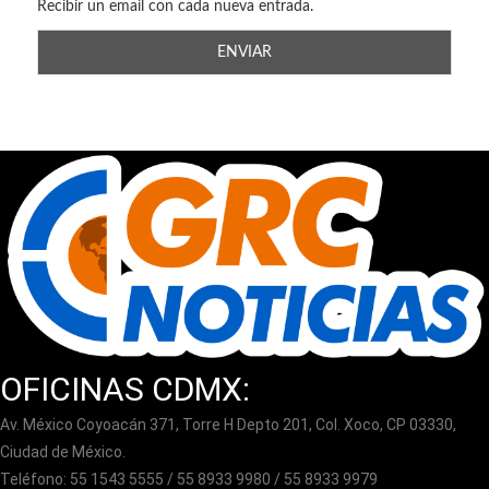
Recibir un email con cada nueva entrada.
OFICINAS CDMX:
Av. México Coyoacán 371, Torre H Depto 201, Col. Xoco, CP 03330,
Ciudad de México.
Teléfono: 55 1543 5555 / 55 8933 9980 / 55 8933 9979