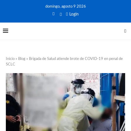
domingo, agosto 9 2026
Login
Inicio
»
Blog
»
Brigada de Salud atiende brote de COVID-19 en penal de
SCLC