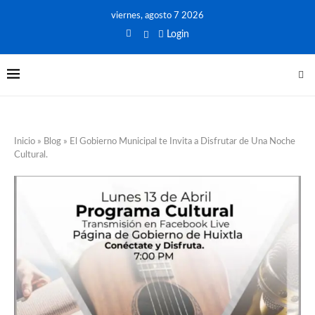
viernes, agosto 7 2026
Login
Inicio
»
Blog
»
El Gobierno Municipal te Invita a Disfrutar de Una Noche
Cultural.