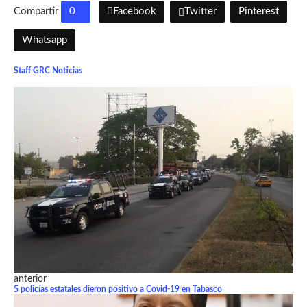
Compartir
0
Facebook
Twitter
Pinterest
Whatsapp
Staff GRC Noticias
anterior
5 policías estatales dieron positivo a Covid-19 en Tabasco