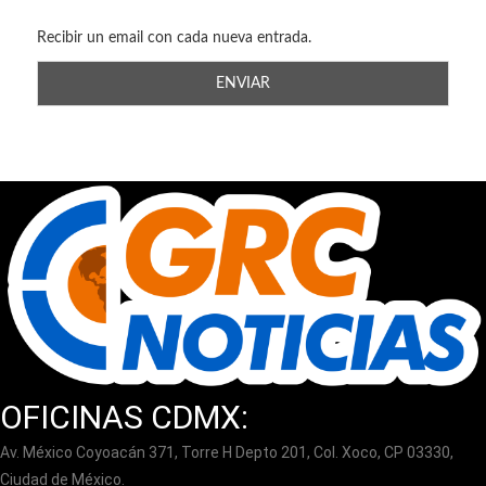
Recibir un email con cada nueva entrada.
OFICINAS CDMX:
Av. México Coyoacán 371, Torre H Depto 201, Col. Xoco, CP 03330,
Ciudad de México.