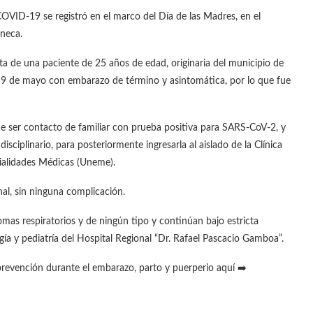
VID-19 se registró en el marco del Día de las Madres, en el
aneca.
ta de una paciente de 25 años de edad, originaria del municipio de
a 9 de mayo con embarazo de término y asintomática, por lo que fue
de ser contacto de familiar con prueba positiva para SARS-CoV-2, y
isciplinario, para posteriormente ingresarla al aislado de la Clínica
ialidades Médicas (Uneme).
nal, sin ninguna complicación.
mas respiratorios y de ningún tipo y continúan bajo estricta
gía y pediatría del Hospital Regional “Dr. Rafael Pascacio Gamboa”.
 prevención durante el embarazo, parto y puerperio aquí ➡️