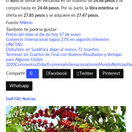
El
euro
se vende en ventanilla en un máximo de
24.88 pesos
y se
compra hasta en
24.46 pesos
. Por su parte, la
libra esterlina
se
oferta en
27.85 pesos
y se adquiere en
27.47 pesos
.
Fuente
Milenio
También te podría gustar
Precio del dólar al día de hoy 17 de mayo
Comercio internacional bajará 27% en segundo trimestre:
UNCTAD
Disturbios en Sudáfrica dejan al menos 72 muertos
Terminan los Cuartos de Final con Buenos Resultados y Ventajas
para Algunos Clubes
2020
Coronavirus
Dólar
Economía
Internacional
Junio
Mundo
Noticias
Pa
Compartir
0
Facebook
Twitter
Pinterest
Whatsapp
Staff GRC Noticias