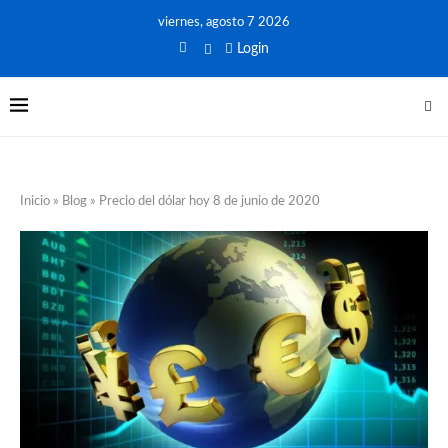
viernes, agosto 7 2026
Login
Inicio
»
Blog
»
Precio del dólar hoy 8 de junio de 2020