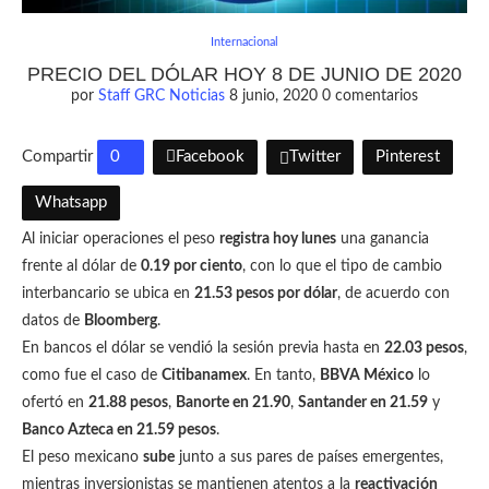
Internacional
PRECIO DEL DÓLAR HOY 8 DE JUNIO DE 2020
por
Staff GRC Noticias
8 junio, 2020
0 comentarios
Compartir
0
Facebook
Twitter
Pinterest
Whatsapp
Al iniciar operaciones el peso
registra hoy lunes
una ganancia
frente al dólar de
0.19 por ciento
, con lo que el tipo de cambio
interbancario se ubica en
21.53 pesos por dólar
, de acuerdo con
datos de
Bloomberg
.
En bancos el dólar se vendió la sesión previa hasta en
22.03 pesos
,
como fue el caso de
Citibanamex
. En tanto,
BBVA México
lo
ofertó en
21.88 pesos
,
Banorte en 21.90
,
Santander en 21.59
y
Banco Azteca en 21.59 pesos
.
El peso mexicano
sube
junto a sus pares de países emergentes,
mientras inversionistas se mantienen atentos a la
reactivación