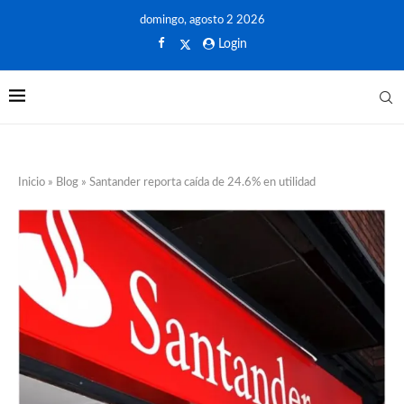
domingo, agosto 2 2026
Login
Inicio
»
Blog
»
Santander reporta caída de 24.6% en utilidad