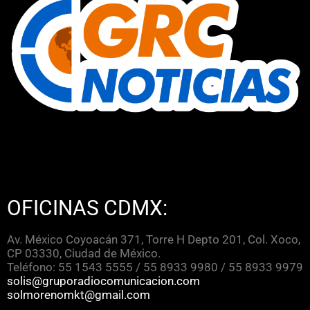
OFICINAS CDMX:
Av. México Coyoacán 371, Torre H Depto 201, Col. Xoco,
CP 03330, Ciudad de México.
Teléfono: 55 1543 5555 / 55 8933 9980 / 55 8933 9979
solis@gruporadiocomunicacion.com
solmorenomkt@gmail.com