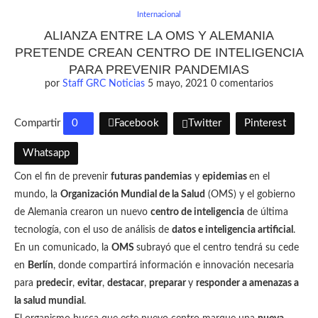
Internacional
ALIANZA ENTRE LA OMS Y ALEMANIA
PRETENDE CREAN CENTRO DE INTELIGENCIA
PARA PREVENIR PANDEMIAS
por
Staff GRC Noticias
5 mayo, 2021
0 comentarios
Compartir
0
Facebook
Twitter
Pinterest
Whatsapp
Con el fin de prevenir
futuras pandemias
y
epidemias
en el
mundo, la
Organización Mundial de la Salud
(OMS) y el gobierno
de Alemania crearon un nuevo
centro de inteligencia
de última
tecnología, con el uso de análisis de
datos e inteligencia artificial
.
En un comunicado, la
OMS
subrayó que el centro tendrá su cede
en
Berlín
, donde compartirá información e innovación necesaria
para
predecir
,
evitar
,
destacar
,
preparar
y
responder a amenazas a
la salud mundial
.