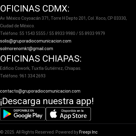
OFICINAS CDMX:
Av. México Coyoacán 371, Torre H Depto 201, Col. Xoco, CP 03330,
Ciudad de México.
Teléfono: 55 1543 5555 / 55 8933 9980 / 55 8933 9979
solis@gruporadiocomunicacion.com
solmorenomkt@gmail.com
OFICINAS CHIAPAS:
Edificio Cowork, Tuxtla Gutiérrez, Chiapas.
Teléfono: 961 334 2693
contacto@gruporadiocomunicacion.com
¡Descarga nuestra app!
© 2025. All Rights Reserved. Powered by
Freepi Inc