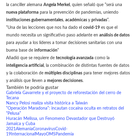
la canciller alemana
Angela Merkel
, quien señaló que “será una
nueva plataforma
para la prevención de pandemias, uniendo
instituciones gubernamentales
,
académicas
y
privadas
“.
“Una de las lecciones que nos ha dado el
covid-19
es que el
mundo necesita un significativo paso adelante en
análisis de datos
para ayudar a los líderes a tomar decisiones sanitarias con una
buena base de
información
“
Añadió que se requiere de
tecnología avanzada
como la
inteligencia artificial
, la combinación de distintas fuentes de datos
y la colaboración de
múltiples disciplinas
para tener mejores datos
y análisis que lleven a
mejores decisiones
.
También te podría gustar
Gabriela Gavarrete y el proyecto de reforestación del cerro de
Tecana
Nancy Pelosi realiza visita histórica a Taiwán
“Operación Maradona”: incautan cocaína oculta en retratos del
“Pelusa”
Huracán Melissa, un Fenomeno Devastador que Destruyó
Jamaica y Cuba
2021
Alemania
Coronavirus
Covid-
19
Internacional
Mayo
OMS
Pandemia