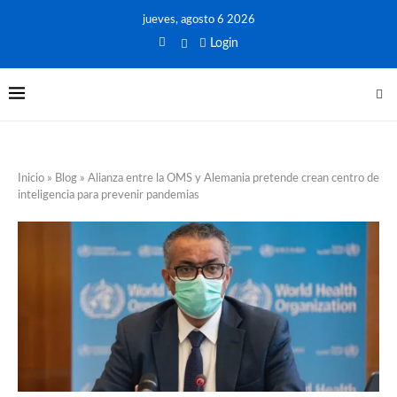
jueves, agosto 6 2026
Login
Inicio
»
Blog
»
Alianza entre la OMS y Alemania pretende crean centro de
inteligencia para prevenir pandemias