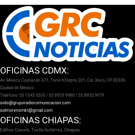
OFICINAS CDMX:
Av. México Coyoacán 371, Torre H Depto 201, Col. Xoco, CP 03330,
Ciudad de México.
Teléfono: 55 1543 5555 / 55 8933 9980 / 55 8933 9979
solis@gruporadiocomunicacion.com
solmorenomkt@gmail.com
OFICINAS CHIAPAS:
Edificio Cowork, Tuxtla Gutiérrez, Chiapas.