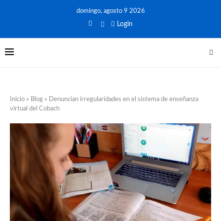
domingo, agosto 9 2026
Login
Inicio
»
Blog
»
Denuncian irregularidades en el sistema de enseñanza
virtual del Cobach