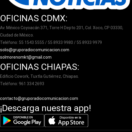
OFICINAS CDMX:
Av. México Coyoacán 371, Torre H Depto 201, Col. Xoco, CP 03330,
Ciudad de México.
Teléfono: 55 1543 5555 / 55 8933 9980 / 55 8933 9979
solis@gruporadiocomunicacion.com
solmorenomkt@gmail.com
OFICINAS CHIAPAS:
Edificio Cowork, Tuxtla Gutiérrez, Chiapas.
Teléfono: 961 334 2693
contacto@gruporadiocomunicacion.com
¡Descarga nuestra app!