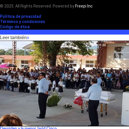
© 2025. All Rights Reserved. Powered by
Freepi Inc
Polìtica de privacidad
Términos y condiciones
Código de ética
Leer también
x
Despiden a la menor Jarid Cinco,...