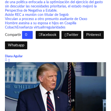
de una política enfocada a la optimización del ejercicio del gasto
sin descuidar las necesidades prioritarias, el estado mejoró la
Perspectiva de Negativa a Estable.
Asiste REC a reunión con titular de Segob
Vinculan a proceso a otro presunto asaltante de Oxxo
Hombre asesina a su esposa e hijos en Coapilla
Cobach
Enseñanza virtual
Irregularidades
Compartir
0
Facebook
Twitter
Pinterest
Whatsapp
Diana Aguilar