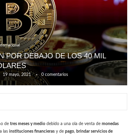
nternacional
N POR DEBAJO DE LOS 40 MIL
ÓLARES
19 mayo, 2021
0 comentarios
mo de
tres meses y medio
debido a una ola de venta de
monedas
a las
instituciones financieras
y de
pago
,
brindar servicios de