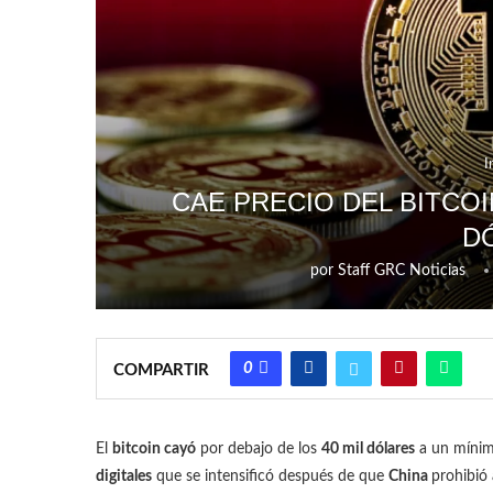
I
CAE PRECIO DEL BITCOI
D
por
Staff GRC Noticias
0
COMPARTIR
El
bitcoin cayó
por debajo de los
40 mil dólares
a un míni
digitales
que se intensificó después de que
China
prohibió 