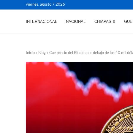
viernes, agosto 7 2026
INTERNACIONAL
NACIONAL
CHIAPAS
GUE
Inicio
»
Blog
»
Cae precio del Bitcoin por debajo de los 40 mil dól