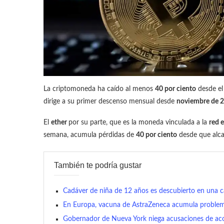
La criptomoneda ha caído al menos
40 por ciento
desde el
dirige a su primer descenso mensual desde
noviembre de 
El
ether
por su parte, que es la moneda vinculada a la
red 
semana, acumula pérdidas de
40 por ciento
desde que alc
También te podría gustar
Cadáver de niña de 12 años es descubierto en una ca
En Europa, vacuna de AstraZeneca acumula proble
Gobernador de Nueva York niega acusaciones de aco