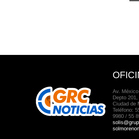
OFIC
Av. México
Depto 201,
Ciudad de 
Teléfono: 5
9980 / 55 
solis@grup
solmoreno