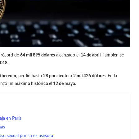
 récord de
64 mil 895 dólares
alcanzado el
14 de abril
. También se
2018
.
ethereum
, perdió hasta
28 por ciento
a
2 mil 426 dólares
. En la
anzó un
máximo histórico el 12 de mayo
.
ja en París
mas
so sexual por su ex asesora