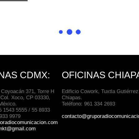
INAS CDMX:
OFICINAS CHIAP
 Coyoacán 371, Torre H
Edificio Cowork, Tuxtla Gutiérrez
 Col. Xoco, CP 03330,
Chiapas.
México.
Teléfono: 961 334 2693
5 1543 5555 / 55 8933
8933 9979
contacto@gruporadiocomunicaci
oradiocomunicacion.com
mkt@gmail.com