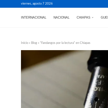
viernes, agosto 7 2026
INTERNACIONAL
NACIONAL
CHIAPAS
GUE
Inicio
»
Blog
»
“Fandangos por la lectura” en Chiapas