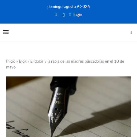
domingo, agosto 9 2026
Login
Inicio
»
Blog
»
El dolor y la rabia de las madres buscadoras en el 10 de
mayo