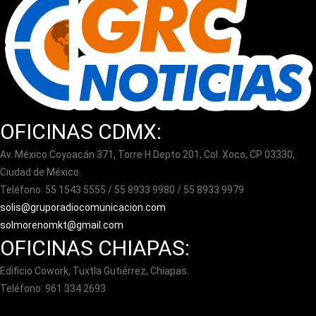
OFICINAS CDMX:
Av. México Coyoacán 371, Torre H Depto 201, Col. Xoco, CP 03330,
Ciudad de México.
Teléfono: 55 1543 5555 / 55 8933 9980 / 55 8933 9979
solis@gruporadiocomunicacion.com
solmorenomkt@gmail.com
OFICINAS CHIAPAS:
Edificio Cowork, Tuxtla Gutiérrez, Chiapas.
Teléfono: 961 334 2693