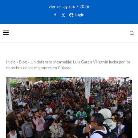
viernes, agosto 7 2026
Login
Inicio
»
Blog
»
Un defensor incansable: Luis García Villagrán lucha por los
derechos de los migrantes en Chiapas