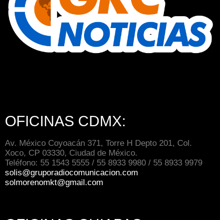
OFICINAS CDMX:
Av. México Coyoacán 371, Torre H Depto 201, Col.
Xoco, CP 03330, Ciudad de México.
Teléfono: 55 1543 5555 / 55 8933 9980 / 55 8933 9979
solis@gruporadiocomunicacion.com
solmorenomkt@gmail.com