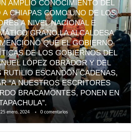
UN AMPLIO CONOCIMIENTO DEL
O A CHIAPAS COMO UNO DE LOS
ES A NIVEL NACIONAL E
MÁTICO GRANO.LA ALCALDESA
A MENCIONÓ QUE EL GOBIERNO
LÍTICAS DE LOS GOBIERNOS DEL
NUEL LÓPEZ OBRADOR Y DEL
 RUTILIO ESCANDÓN CADENAS,
AR “A NUESTROS ESCRITORES
RDO BRACAMONTES, PONEN EN
 TAPACHULA”.
25 enero, 2024
0 comentarios