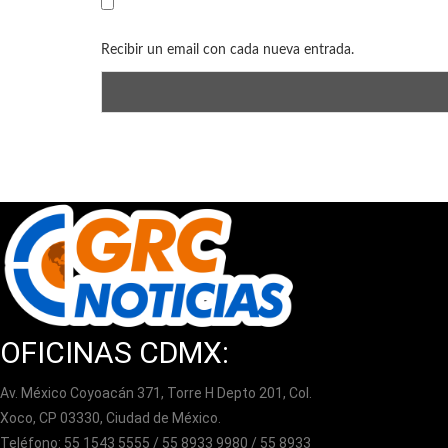
Recibir un email con cada nueva entrada.
OFICINAS CDMX:
Av. México Coyoacán 371, Torre H Depto 201, Col.
Xoco, CP 03330, Ciudad de México.
Teléfono: 55 1543 5555 / 55 8933 9980 / 55 8933