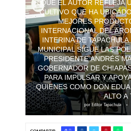
QUE EL AUTOR REFLEJA 
CULTIVO QUE HA UBICAD
MEJORES PRODUCTOR
INTERNACIONAL DEL ARO
INTERINA DE TAPACHUL
MUNICIPAL SIGUE LAS PO
PRESIDENTE ANDRÉS MA
GOBERNADOR DE CHIAPAS
PARA IMPULSAR Y APOY
QUIENES COMO DON EDUA
ALTO A
por
Editor Tapachula
0